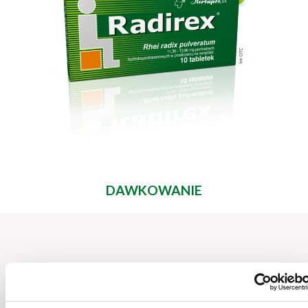
DAWKOWANIE
Ten lek należy zawsze stosować
dokładnie tak, jak to opisano w ulotce