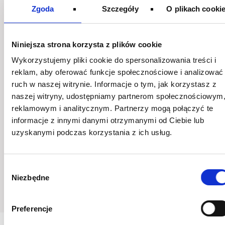
dla pacjenta lub według zaleceń lekarza
Zgoda
Szczegóły
O plikach cooki
lub farmaceuty.
Dorośli i dzieci powyżej 12 roku życia:
2
Niniejsza strona korzysta z plików cookie
tabletki jednorazowo, najlepiej
Wykorzystujemy pliki cookie do spersonalizowania treści i
reklam, aby oferować funkcje społecznościowe i analizować
przed snem.
ruch w naszej witrynie. Informacje o tym, jak korzystasz z
naszej witryny, udostępniamy partnerom społecznościowym
W razie potrzeby dawkowanie można
reklamowym i analitycznym. Partnerzy mogą połączyć te
zwiększyć do 3 tabletek dziennie.
informacje z innymi danymi otrzymanymi od Ciebie lub
uzyskanymi podczas korzystania z ich usług.
Działanie przeczyszczające następuje
po
6-8 godzinach
.
Wybór
Niezbędne
zgody
Preferencje
CZY WIESZ, ŻE...?